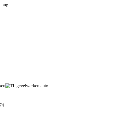
ken
174